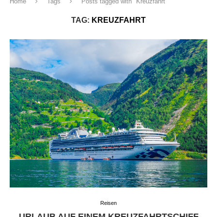
Home
Tags
Posts tagged with "Kreuzfahrt"
TAG:
KREUZFAHRT
Reisen
URLAUB AUF EINEM KREUZFAHRTSCHIFF