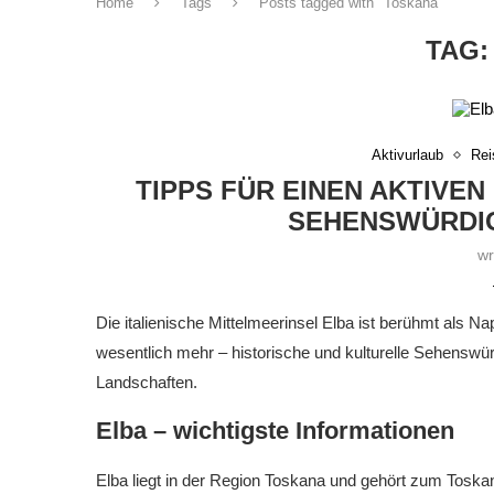
Home
Tags
Posts tagged with "Toskana"
TAG
Aktivurlaub
Rei
TIPPS FÜR EINEN AKTIVE
SEHENSWÜRDIG
wr
Die italienische Mittelmeerinsel Elba ist berühmt als 
wesentlich mehr – historische und kulturelle Sehenswür
Landschaften.
Elba – wichtigste Informationen
Elba liegt in der Region Toskana und gehört zum Toskani