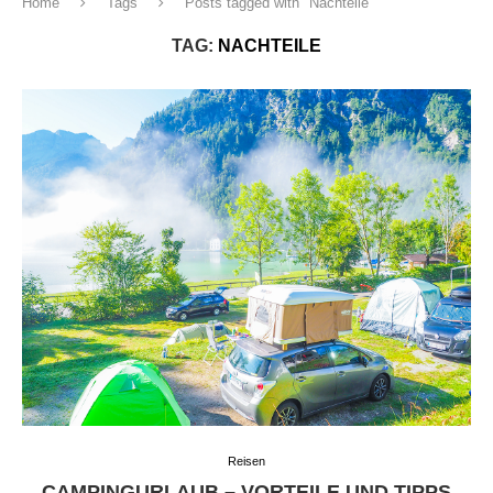
Home
Tags
Posts tagged with "Nachteile"
TAG:
NACHTEILE
Reisen
CAMPINGURLAUB – VORTEILE UND TIPPS