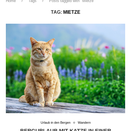
Home
Tags
Posts tagged with "Mietze"
TAG:
MIETZE
Urlaub in den Bergen
Wandern
BERGURLAUB MIT KATZE IN EINER